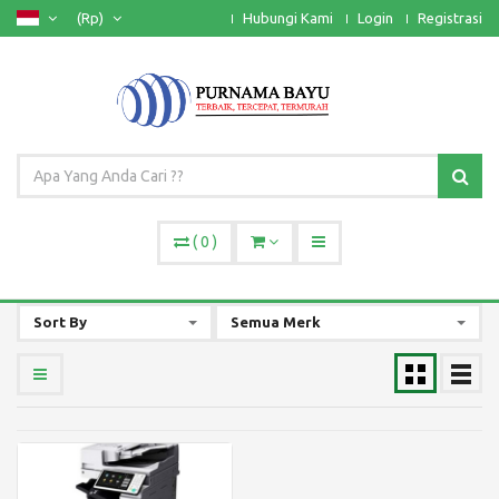
(Rp)
Hubungi Kami
Login
Registrasi
(
0
)
Sort By
Semua Merk