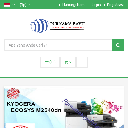
(Rp)
Hubungi Kami
Login
Registrasi
(
0
)