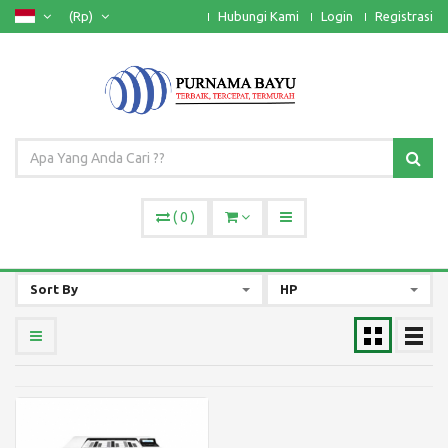
(Rp)
Hubungi Kami
Login
Registrasi
(
0
)
Sort By
HP